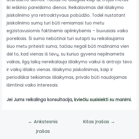
iki ieškinio pareiškimo dienos. Reikalavimas dėl išlaikymo
įsiskolinimo yra retroaktyvaus pobūdžio. Todėl nustatant
įsiskolinimo sumą turi būti remiamasi tuo metu
egzistavusiomis faktinėmis aplinkybėmis – buvusiais vaiko
poreikiais. Ši suma nebūtinai turi sutapti su reikalaujama
šiuo metu priteisti suma, tačiau negali būti mažinama vien
dėl to, kad vienas iš tėvų, su kuriuo gyvena nepilnametis
vaikas, ilgą laiką nereikalauja išlaikymo vaikui iš antrojo tėvo
ir vaiką išlaiko vienas. Išlaikymo įsiskolinimas, kaip ir
periodiškai teikiamas išlaikymas, privalo būti naudojamas
išimtinai vaiko interesais.
Jei Jums reikalinga konsultacija,
kviečiu susisiekti su manimi.
←
Ankstesnis
Kitas Įrašas
→
Įrašas