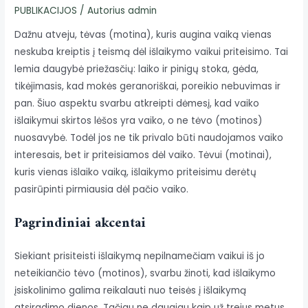
PUBLIKACIJOS
/ Autorius
admin
Dažnu atveju, tėvas (motina), kuris augina vaiką vienas
neskuba kreiptis į teismą dėl išlaikymo vaikui priteisimo. Tai
lemia daugybė priežasčių: laiko ir pinigų stoka, gėda,
tikėjimasis, kad mokės geranoriškai, poreikio nebuvimas ir
pan. Šiuo aspektu svarbu atkreipti dėmesį, kad vaiko
išlaikymui skirtos lėšos yra vaiko, o ne tėvo (motinos)
nuosavybė. Todėl jos ne tik privalo būti naudojamos vaiko
interesais, bet ir priteisiamos dėl vaiko. Tėvui (motinai),
kuris vienas išlaiko vaiką, išlaikymo priteisimu derėtų
pasirūpinti pirmiausia dėl pačio vaiko.
Pagrindiniai akcentai
Siekiant prisiteisti išlaikymą nepilnamečiam vaikui iš jo
neteikiančio tėvo (motinos), svarbu žinoti, kad išlaikymo
įsiskolinimo galima reikalauti nuo teisės į išlaikymą
atsiradimo dienos. Tačiau ne daugiau kaip už trejus metus