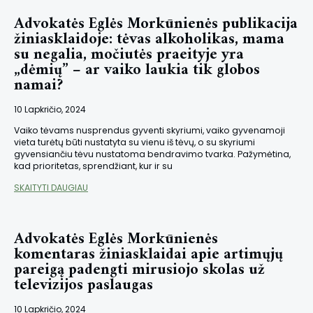
Advokatės Eglės Morkūnienės publikacija
žiniasklaidoje: tėvas alkoholikas, mama
su negalia, močiutės praeityje yra
„dėmių” – ar vaiko laukia tik globos
namai?
10 Lapkričio, 2024
Vaiko tėvams nusprendus gyventi skyriumi, vaiko gyvenamoji
vieta turėtų būti nustatyta su vienu iš tėvų, o su skyriumi
gyvensiančiu tėvu nustatoma bendravimo tvarka. Pažymėtina,
kad prioritetas, sprendžiant, kur ir su
SKAITYTI DAUGIAU
Advokatės Eglės Morkūnienės
komentaras žiniasklaidai apie artimųjų
pareigą padengti mirusiojo skolas už
televizijos paslaugas
10 Lapkričio, 2024