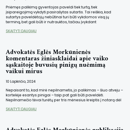
Priėmęs palikimą gyventojas paveldi tiek turtą, tiek
įsipareigojimą vykdyti pasirašytas sutartis. Tai reiškia, kad
sutartys paveldėtojų nebūtinai turi būti vykdomos visą jų
terminą, bet gali būti ir nutrauktos, tačiau įvykdant
SKAITYTI DAUGIAU
Advokatės Eglės Morkūnienės
komentaras žiniasklaidai apie vaiko
sąskaitoje buvusių pinigų nuėmimą
vaikui mirus
10 Lapkričio, 2024
Nepaisant to, kad mirė nepilnametis, jo palikimas – šiuo atveju –
kortelėje esantys pinigai – taip pat gali būti paveldėti.
Nepilnamečio tėvai turėtų per tris mėnesius kreiptis į notarą dėl
SKAITYTI DAUGIAU