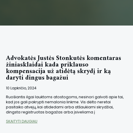
Advokatės Justės Stonkutės komentaras
žiniasklaidai kada priklauso
kompensacija už atidėtą skrydį ir ką
daryti dingus bagažui
10 Lapkričio, 2024
Ruošiantis ilgai lauktoms atostogoms, nesinori galvoti apie tai,
kad jos gali pakrypti nemalonia linkme. Vis dėlto neretai
pasitaiko atvejų, kai atidedami arba atšaukiami skrydžiai,
dingsta registruotas bagažas arba įsiveliama į
SKAITYTI DAUGIAU