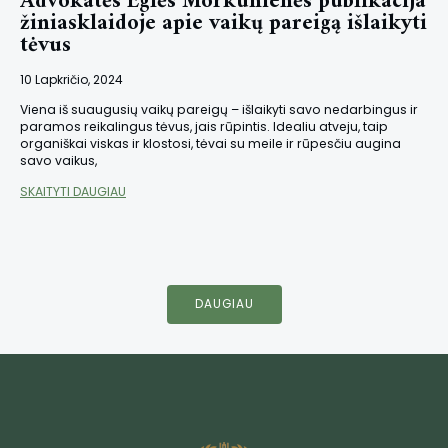
Advokatės Eglės Morkūnienės publikacija
žiniasklaidoje apie vaikų pareigą išlaikyti
tėvus
10 Lapkričio, 2024
Viena iš suaugusių vaikų pareigų – išlaikyti savo nedarbingus ir
paramos reikalingus tėvus, jais rūpintis. Idealiu atveju, taip
organiškai viskas ir klostosi, tėvai su meile ir rūpesčiu augina
savo vaikus,
SKAITYTI DAUGIAU
DAUGIAU