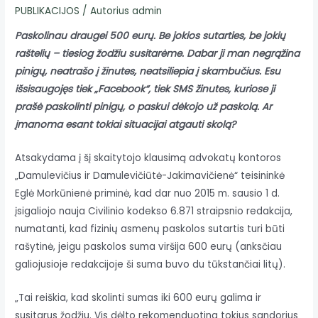
PUBLIKACIJOS
/ Autorius
admin
Paskolinau draugei 500 eurų. Be jokios sutarties, be jokių
raštelių – tiesiog žodžiu susitarėme. Dabar ji man negrąžina
pinigų, neatrašo į žinutes, neatsiliepia į skambučius. Esu
išsisaugojęs tiek „Facebook“, tiek SMS žinutes, kuriose ji
prašė paskolinti pinigų, o paskui dėkojo už paskolą. Ar
įmanoma esant tokiai situacijai atgauti skolą?
Atsakydama į šį skaitytojo klausimą advokatų kontoros
„Damulevičius ir Damulevičiūtė-Jakimavičienė“ teisininkė
Eglė Morkūnienė priminė, kad dar nuo 2015 m. sausio 1 d.
įsigaliojo nauja Civilinio kodekso 6.871 straipsnio redakcija,
numatanti, kad fizinių asmenų paskolos sutartis turi būti
rašytinė, jeigu paskolos suma viršija 600 eurų (anksčiau
galiojusioje redakcijoje ši suma buvo du tūkstančiai litų).
„Tai reiškia, kad skolinti sumas iki 600 eurų galima ir
susitarus žodžiu. Vis dėlto rekomenduotina tokius sandorius