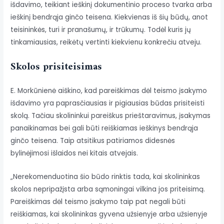
išdavimo, teikiant ieškinį dokumentinio proceso tvarka arba
ieškinį bendrąja ginčo teisena. Kiekvienas iš šių būdų, anot
teisininkės, turi ir pranašumų, ir trūkumų. Todėl kuris jų
tinkamiausias, reikėtų vertinti kiekvienu konkrečiu atveju.
Skolos prisiteisimas
E. Morkūnienė aiškino, kad pareiškimas dėl teismo įsakymo
išdavimo yra paprasčiausias ir pigiausias būdas prisiteisti
skolą. Tačiau skolininkui pareiškus prieštaravimus, įsakymas
panaikinamas bei gali būti reiškiamas ieškinys bendrąja
ginčo teisena. Taip atsitikus patiriamos didesnės
bylinėjimosi išlaidos nei kitais atvejais.
„Nerekomenduotina šio būdo rinktis tada, kai skolininkas
skolos nepripažįsta arba sąmoningai vilkina jos priteisimą.
Pareiškimas dėl teismo įsakymo taip pat negali būti
reiškiamas, kai skolininkas gyvena užsienyje arba užsienyje