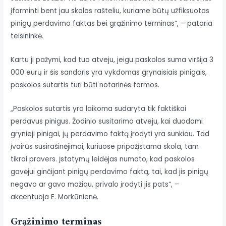
įforminti bent jau skolos rašteliu, kuriame būtų užfiksuotas
pinigų perdavimo faktas bei grąžinimo terminas“, – pataria
teisininkė.
Kartu ji pažymi, kad tuo atveju, jeigu paskolos suma viršija 3
000 eurų ir šis sandoris yra vykdomas grynaisiais pinigais,
paskolos sutartis turi būti notarinės formos.
„Paskolos sutartis yra laikoma sudaryta tik faktiškai
perdavus pinigus. Žodinio susitarimo atveju, kai duodami
grynieji pinigai, jų perdavimo faktą įrodyti yra sunkiau. Tad
įvairūs susirašinėjimai, kuriuose pripažįstama skola, tam
tikrai pravers. Įstatymų leidėjas numato, kad paskolos
gavėjui ginčijant pinigų perdavimo faktą, tai, kad jis pinigų
negavo ar gavo mažiau, privalo įrodyti jis pats“, –
akcentuoja E. Morkūnienė.
Grąžinimo terminas