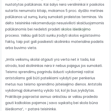
nustatytas palūkanas. Kai šalys nėra verslininkai ir paskolos
sutartis nenumato kitaip, mokamos 5 proc. dydžio metinės
palūkanos už sumą, kurią sumokėti praleistas terminas. Vis
dėlto teisininkė rekomenduoja nesusivilioti skaičiuojamomis
palūkanomis bei nedelsti pradėti
skolos išieškojimo
proceso. Vėliau gali būti sunku įrodyti skolos egzistavimo
faktą, taip pat gali pasikeisti skolininko materialinė padėtis
arba buvimo vieta.
„Imtis veiksmų skolai atgauti yra verta net ir tada, kai
atrodo, kad skolininkas nėra ir nebus pajėgus jos sumokėti.
Teismo sprendimų pagrindu išduoti vykdomieji raštai
antstoliams gali būti pateikiami vykdyti per penkerius
metus nuo teismo sprendimo įsiteisėjimo dienos. Antstolis
vykdomąjį dokumentą vykdo tol, kol jis bus įvykdytas.
Praktikoje paprastai asmuo anksčiau ar vėliau pradeda
gauti kažkokias pajamas į savo sąskaitą bei skola būna
išieškoma“, – patarė teisininkė.