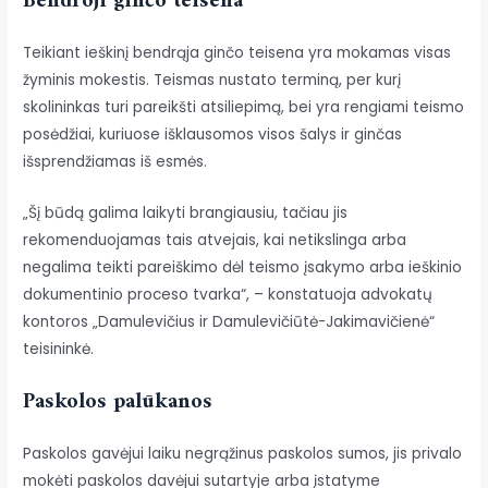
Bendroji ginčo teisena
Teikiant ieškinį bendrąja ginčo teisena yra mokamas visas
žyminis mokestis. Teismas nustato terminą, per kurį
skolininkas turi pareikšti atsiliepimą, bei yra rengiami teismo
posėdžiai, kuriuose išklausomos visos šalys ir ginčas
išsprendžiamas iš esmės.
„Šį būdą galima laikyti brangiausiu, tačiau jis
rekomenduojamas tais atvejais, kai netikslinga arba
negalima teikti pareiškimo dėl teismo įsakymo arba ieškinio
dokumentinio proceso tvarka“, – konstatuoja advokatų
kontoros „Damulevičius ir Damulevičiūtė-Jakimavičienė“
teisininkė.
Paskolos palūkanos
Paskolos gavėjui laiku negrąžinus paskolos sumos, jis privalo
mokėti paskolos davėjui sutartyje arba įstatyme