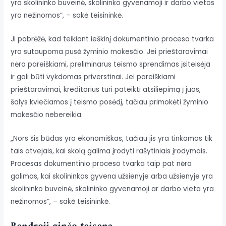
yra skolininko buveinė, skolininko gyvenamoji ir darbo vietos
yra nežinomos“, – sakė teisininkė.
Ji pabrėžė, kad teikiant ieškinį dokumentinio proceso tvarka
yra sutaupoma pusė žyminio mokesčio. Jei prieštaravimai
nėra pareiškiami, preliminarus teismo sprendimas įsiteisėja
ir gali būti vykdomas priverstinai. Jei pareiškiami
prieštaravimai, kreditorius turi pateikti atsiliepimą į juos,
šalys kviečiamos į teismo posėdį, tačiau primokėti žyminio
mokesčio nebereikia.
„Nors šis būdas yra ekonomiškas, tačiau jis yra tinkamas tik
tais atvejais, kai skolą galima įrodyti rašytiniais įrodymais.
Procesas dokumentinio proceso tvarka taip pat nėra
galimas, kai skolininkas gyvena užsienyje arba užsienyje yra
skolininko buveinė, skolininko gyvenamoji ar darbo vieta yra
nežinomos“, – sakė teisininkė.