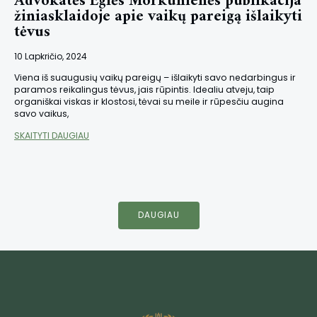
Advokatės Eglės Morkūnienės publikacija
žiniasklaidoje apie vaikų pareigą išlaikyti
tėvus
10 Lapkričio, 2024
Viena iš suaugusių vaikų pareigų – išlaikyti savo nedarbingus ir
paramos reikalingus tėvus, jais rūpintis. Idealiu atveju, taip
organiškai viskas ir klostosi, tėvai su meile ir rūpesčiu augina
savo vaikus,
SKAITYTI DAUGIAU
DAUGIAU