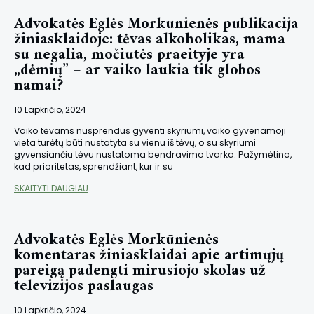
Advokatės Eglės Morkūnienės publikacija
žiniasklaidoje: tėvas alkoholikas, mama
su negalia, močiutės praeityje yra
„dėmių” – ar vaiko laukia tik globos
namai?
10 Lapkričio, 2024
Vaiko tėvams nusprendus gyventi skyriumi, vaiko gyvenamoji
vieta turėtų būti nustatyta su vienu iš tėvų, o su skyriumi
gyvensiančiu tėvu nustatoma bendravimo tvarka. Pažymėtina,
kad prioritetas, sprendžiant, kur ir su
SKAITYTI DAUGIAU
Advokatės Eglės Morkūnienės
komentaras žiniasklaidai apie artimųjų
pareigą padengti mirusiojo skolas už
televizijos paslaugas
10 Lapkričio, 2024