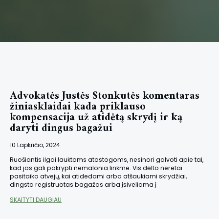
Advokatės Justės Stonkutės komentaras
žiniasklaidai kada priklauso
kompensacija už atidėtą skrydį ir ką
daryti dingus bagažui
10 Lapkričio, 2024
Ruošiantis ilgai lauktoms atostogoms, nesinori galvoti apie tai,
kad jos gali pakrypti nemalonia linkme. Vis dėlto neretai
pasitaiko atvejų, kai atidedami arba atšaukiami skrydžiai,
dingsta registruotas bagažas arba įsiveliama į
SKAITYTI DAUGIAU