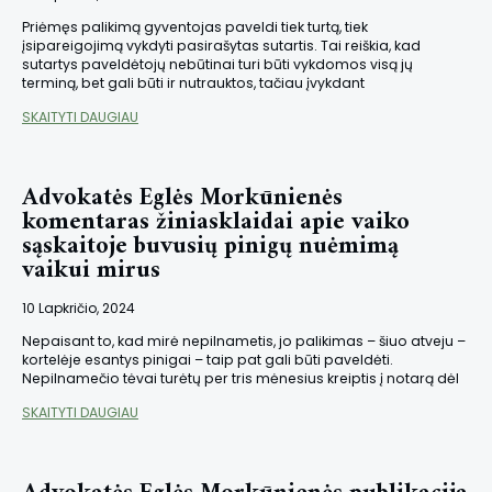
Priėmęs palikimą gyventojas paveldi tiek turtą, tiek
įsipareigojimą vykdyti pasirašytas sutartis. Tai reiškia, kad
sutartys paveldėtojų nebūtinai turi būti vykdomos visą jų
terminą, bet gali būti ir nutrauktos, tačiau įvykdant
SKAITYTI DAUGIAU
Advokatės Eglės Morkūnienės
komentaras žiniasklaidai apie vaiko
sąskaitoje buvusių pinigų nuėmimą
vaikui mirus
10 Lapkričio, 2024
Nepaisant to, kad mirė nepilnametis, jo palikimas – šiuo atveju –
kortelėje esantys pinigai – taip pat gali būti paveldėti.
Nepilnamečio tėvai turėtų per tris mėnesius kreiptis į notarą dėl
SKAITYTI DAUGIAU