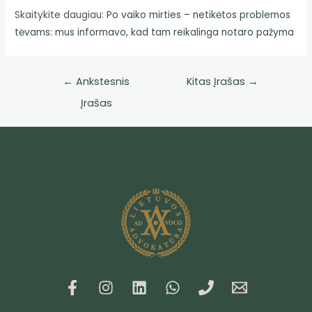
Skaitykite daugiau:
Po vaiko mirties – netikėtos problemos
tėvams: mus informavo, kad tam reikalinga notaro pažyma
←
Ankstesnis
Kitas Įrašas
→
Įrašas