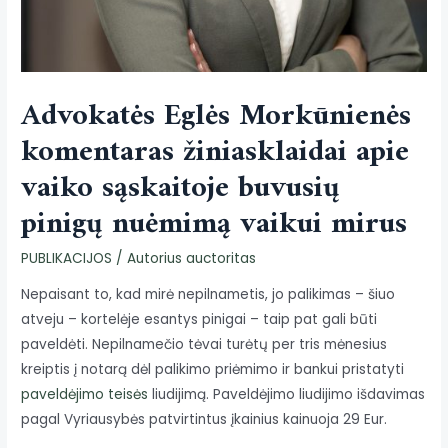
Advokatės Eglės Morkūnienės
komentaras žiniasklaidai apie
vaiko sąskaitoje buvusių
pinigų nuėmimą vaikui mirus
PUBLIKACIJOS
/ Autorius
auctoritas
Nepaisant to, kad mirė nepilnametis, jo palikimas – šiuo
atveju – kortelėje esantys pinigai – taip pat gali būti
paveldėti. Nepilnamečio tėvai turėtų per tris mėnesius
kreiptis į notarą dėl palikimo priėmimo ir bankui pristatyti
paveldėjimo teisės
liudijimą. Paveldėjimo liudijimo išdavimas
pagal Vyriausybės patvirtintus įkainius kainuoja 29 Eur.