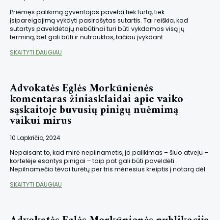
Priėmęs palikimą gyventojas paveldi tiek turtą, tiek
įsipareigojimą vykdyti pasirašytas sutartis. Tai reiškia, kad
sutartys paveldėtojų nebūtinai turi būti vykdomos visą jų
terminą, bet gali būti ir nutrauktos, tačiau įvykdant
SKAITYTI DAUGIAU
Advokatės Eglės Morkūnienės
komentaras žiniasklaidai apie vaiko
sąskaitoje buvusių pinigų nuėmimą
vaikui mirus
10 Lapkričio, 2024
Nepaisant to, kad mirė nepilnametis, jo palikimas – šiuo atveju –
kortelėje esantys pinigai – taip pat gali būti paveldėti.
Nepilnamečio tėvai turėtų per tris mėnesius kreiptis į notarą dėl
SKAITYTI DAUGIAU