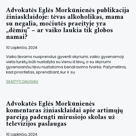
Advokatės Eglės Morkūnienės publikacija
žiniasklaidoje: tėvas alkoholikas, mama
su negalia, močiutės praeityje yra
„dėmių” – ar vaiko laukia tik globos
namai?
10 Lapkričio, 2024
Vaiko tėvams nusprendus gyventi skyriumi, vaiko gyvenamoji
vieta turėtų būti nustatyta su vienu iš tėvų, o su skyriumi
gyvensiančiu tėvu nustatoma bendravimo tvarka. Pažymėtina,
kad prioritetas, sprendžiant, kur ir su
SKAITYTI DAUGIAU
Advokatės Eglės Morkūnienės
komentaras žiniasklaidai apie artimųjų
pareigą padengti mirusiojo skolas už
televizijos paslaugas
10 Lapkričio, 2024