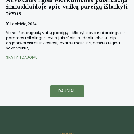
Advokatės Eglės Morkūnienės publikacija
žiniasklaidoje apie vaikų pareigą išlaikyti
tėvus
10 Lapkričio, 2024
Viena iš suaugusių vaikų pareigų – išlaikyti savo nedarbingus ir
paramos reikalingus tėvus, jais rūpintis. Idealiu atveju, taip
organiškai viskas ir klostosi, tėvai su meile ir rūpesčiu augina
savo vaikus,
SKAITYTI DAUGIAU
DAUGIAU