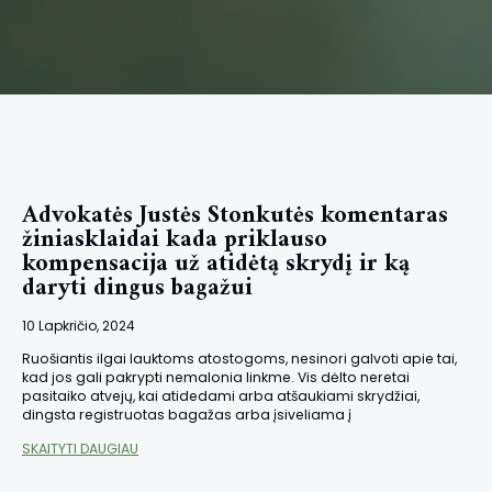
Advokatės Justės Stonkutės komentaras
žiniasklaidai kada priklauso
kompensacija už atidėtą skrydį ir ką
daryti dingus bagažui
10 Lapkričio, 2024
Ruošiantis ilgai lauktoms atostogoms, nesinori galvoti apie tai,
kad jos gali pakrypti nemalonia linkme. Vis dėlto neretai
pasitaiko atvejų, kai atidedami arba atšaukiami skrydžiai,
dingsta registruotas bagažas arba įsiveliama į
SKAITYTI DAUGIAU