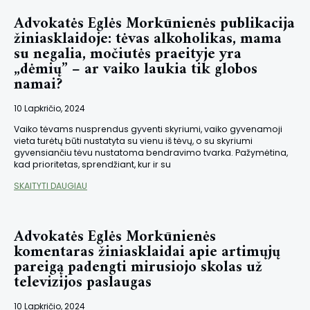
Advokatės Eglės Morkūnienės publikacija
žiniasklaidoje: tėvas alkoholikas, mama
su negalia, močiutės praeityje yra
„dėmių” – ar vaiko laukia tik globos
namai?
10 Lapkričio, 2024
Vaiko tėvams nusprendus gyventi skyriumi, vaiko gyvenamoji
vieta turėtų būti nustatyta su vienu iš tėvų, o su skyriumi
gyvensiančiu tėvu nustatoma bendravimo tvarka. Pažymėtina,
kad prioritetas, sprendžiant, kur ir su
SKAITYTI DAUGIAU
Advokatės Eglės Morkūnienės
komentaras žiniasklaidai apie artimųjų
pareigą padengti mirusiojo skolas už
televizijos paslaugas
10 Lapkričio, 2024