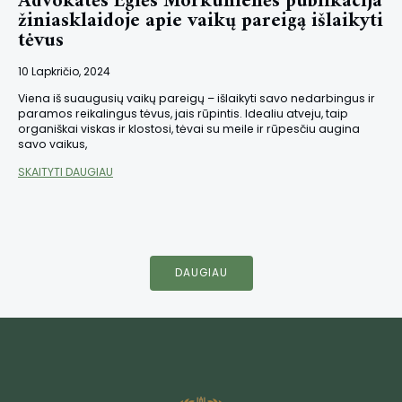
Advokatės Eglės Morkūnienės publikacija
žiniasklaidoje apie vaikų pareigą išlaikyti
tėvus
10 Lapkričio, 2024
Viena iš suaugusių vaikų pareigų – išlaikyti savo nedarbingus ir
paramos reikalingus tėvus, jais rūpintis. Idealiu atveju, taip
organiškai viskas ir klostosi, tėvai su meile ir rūpesčiu augina
savo vaikus,
SKAITYTI DAUGIAU
DAUGIAU