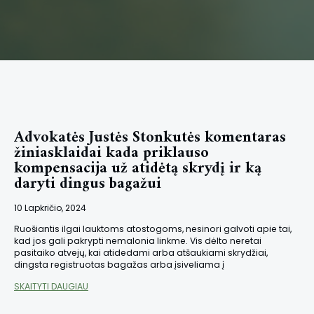
Advokatės Justės Stonkutės komentaras
žiniasklaidai kada priklauso
kompensacija už atidėtą skrydį ir ką
daryti dingus bagažui
10 Lapkričio, 2024
Ruošiantis ilgai lauktoms atostogoms, nesinori galvoti apie tai,
kad jos gali pakrypti nemalonia linkme. Vis dėlto neretai
pasitaiko atvejų, kai atidedami arba atšaukiami skrydžiai,
dingsta registruotas bagažas arba įsiveliama į
SKAITYTI DAUGIAU