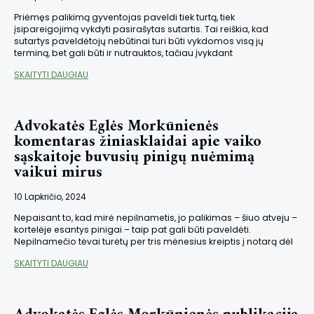
Priėmęs palikimą gyventojas paveldi tiek turtą, tiek
įsipareigojimą vykdyti pasirašytas sutartis. Tai reiškia, kad
sutartys paveldėtojų nebūtinai turi būti vykdomos visą jų
terminą, bet gali būti ir nutrauktos, tačiau įvykdant
SKAITYTI DAUGIAU
Advokatės Eglės Morkūnienės
komentaras žiniasklaidai apie vaiko
sąskaitoje buvusių pinigų nuėmimą
vaikui mirus
10 Lapkričio, 2024
Nepaisant to, kad mirė nepilnametis, jo palikimas – šiuo atveju –
kortelėje esantys pinigai – taip pat gali būti paveldėti.
Nepilnamečio tėvai turėtų per tris mėnesius kreiptis į notarą dėl
SKAITYTI DAUGIAU