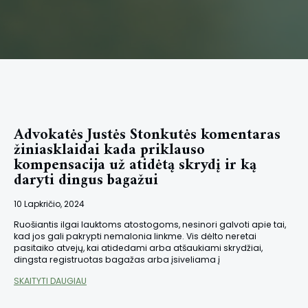
Advokatės Justės Stonkutės komentaras
žiniasklaidai kada priklauso
kompensacija už atidėtą skrydį ir ką
daryti dingus bagažui
10 Lapkričio, 2024
Ruošiantis ilgai lauktoms atostogoms, nesinori galvoti apie tai,
kad jos gali pakrypti nemalonia linkme. Vis dėlto neretai
pasitaiko atvejų, kai atidedami arba atšaukiami skrydžiai,
dingsta registruotas bagažas arba įsiveliama į
SKAITYTI DAUGIAU