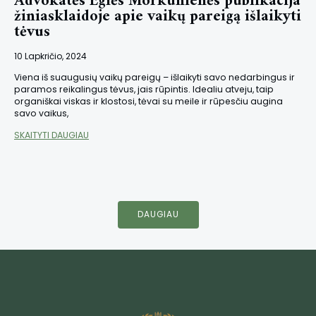
Advokatės Eglės Morkūnienės publikacija
žiniasklaidoje apie vaikų pareigą išlaikyti
tėvus
10 Lapkričio, 2024
Viena iš suaugusių vaikų pareigų – išlaikyti savo nedarbingus ir
paramos reikalingus tėvus, jais rūpintis. Idealiu atveju, taip
organiškai viskas ir klostosi, tėvai su meile ir rūpesčiu augina
savo vaikus,
SKAITYTI DAUGIAU
DAUGIAU