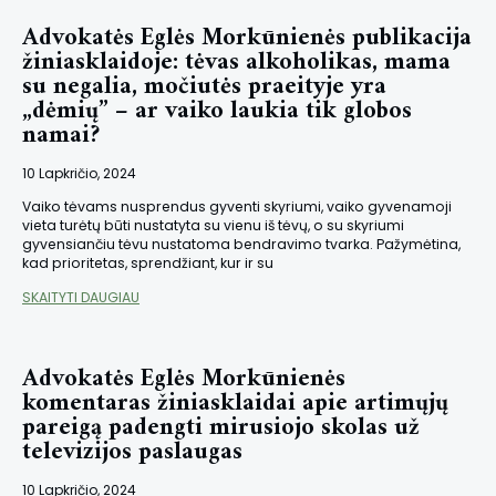
Advokatės Eglės Morkūnienės publikacija
žiniasklaidoje: tėvas alkoholikas, mama
su negalia, močiutės praeityje yra
„dėmių” – ar vaiko laukia tik globos
namai?
10 Lapkričio, 2024
Vaiko tėvams nusprendus gyventi skyriumi, vaiko gyvenamoji
vieta turėtų būti nustatyta su vienu iš tėvų, o su skyriumi
gyvensiančiu tėvu nustatoma bendravimo tvarka. Pažymėtina,
kad prioritetas, sprendžiant, kur ir su
SKAITYTI DAUGIAU
Advokatės Eglės Morkūnienės
komentaras žiniasklaidai apie artimųjų
pareigą padengti mirusiojo skolas už
televizijos paslaugas
10 Lapkričio, 2024