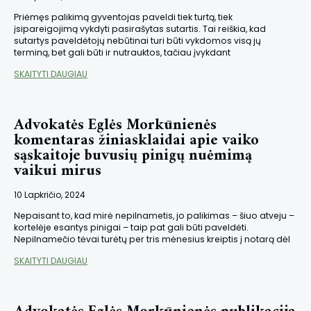
Priėmęs palikimą gyventojas paveldi tiek turtą, tiek
įsipareigojimą vykdyti pasirašytas sutartis. Tai reiškia, kad
sutartys paveldėtojų nebūtinai turi būti vykdomos visą jų
terminą, bet gali būti ir nutrauktos, tačiau įvykdant
SKAITYTI DAUGIAU
Advokatės Eglės Morkūnienės
komentaras žiniasklaidai apie vaiko
sąskaitoje buvusių pinigų nuėmimą
vaikui mirus
10 Lapkričio, 2024
Nepaisant to, kad mirė nepilnametis, jo palikimas – šiuo atveju –
kortelėje esantys pinigai – taip pat gali būti paveldėti.
Nepilnamečio tėvai turėtų per tris mėnesius kreiptis į notarą dėl
SKAITYTI DAUGIAU