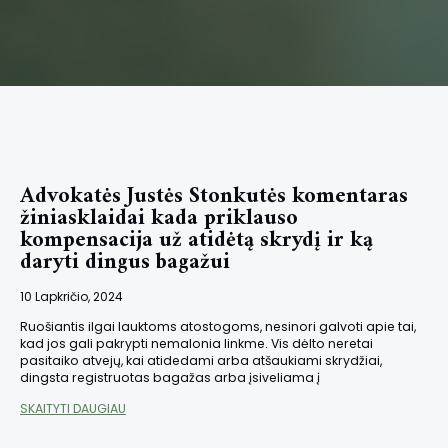
Advokatės Justės Stonkutės komentaras
žiniasklaidai kada priklauso
kompensacija už atidėtą skrydį ir ką
daryti dingus bagažui
10 Lapkričio, 2024
Ruošiantis ilgai lauktoms atostogoms, nesinori galvoti apie tai,
kad jos gali pakrypti nemalonia linkme. Vis dėlto neretai
pasitaiko atvejų, kai atidedami arba atšaukiami skrydžiai,
dingsta registruotas bagažas arba įsiveliama į
SKAITYTI DAUGIAU