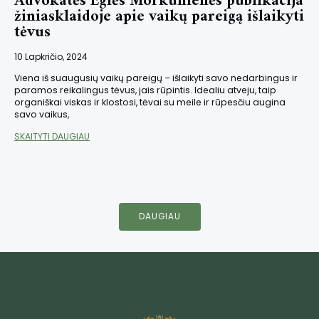
Advokatės Eglės Morkūnienės publikacija
žiniasklaidoje apie vaikų pareigą išlaikyti
tėvus
10 Lapkričio, 2024
Viena iš suaugusių vaikų pareigų – išlaikyti savo nedarbingus ir
paramos reikalingus tėvus, jais rūpintis. Idealiu atveju, taip
organiškai viskas ir klostosi, tėvai su meile ir rūpesčiu augina
savo vaikus,
SKAITYTI DAUGIAU
DAUGIAU