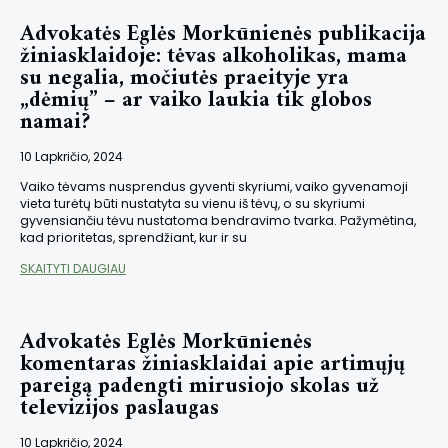
Advokatės Eglės Morkūnienės publikacija
žiniasklaidoje: tėvas alkoholikas, mama
su negalia, močiutės praeityje yra
„dėmių” – ar vaiko laukia tik globos
namai?
10 Lapkričio, 2024
Vaiko tėvams nusprendus gyventi skyriumi, vaiko gyvenamoji
vieta turėtų būti nustatyta su vienu iš tėvų, o su skyriumi
gyvensiančiu tėvu nustatoma bendravimo tvarka. Pažymėtina,
kad prioritetas, sprendžiant, kur ir su
SKAITYTI DAUGIAU
Advokatės Eglės Morkūnienės
komentaras žiniasklaidai apie artimųjų
pareigą padengti mirusiojo skolas už
televizijos paslaugas
10 Lapkričio, 2024