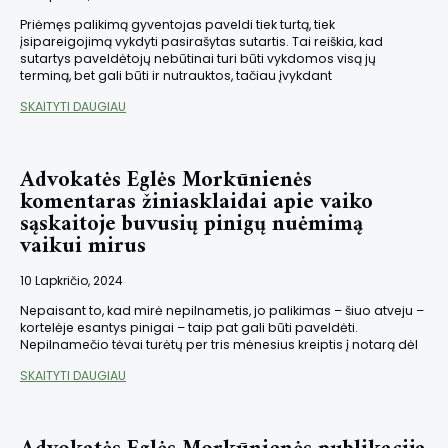
Priėmęs palikimą gyventojas paveldi tiek turtą, tiek
įsipareigojimą vykdyti pasirašytas sutartis. Tai reiškia, kad
sutartys paveldėtojų nebūtinai turi būti vykdomos visą jų
terminą, bet gali būti ir nutrauktos, tačiau įvykdant
SKAITYTI DAUGIAU
Advokatės Eglės Morkūnienės
komentaras žiniasklaidai apie vaiko
sąskaitoje buvusių pinigų nuėmimą
vaikui mirus
10 Lapkričio, 2024
Nepaisant to, kad mirė nepilnametis, jo palikimas – šiuo atveju –
kortelėje esantys pinigai – taip pat gali būti paveldėti.
Nepilnamečio tėvai turėtų per tris mėnesius kreiptis į notarą dėl
SKAITYTI DAUGIAU