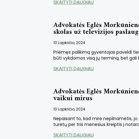
SKAITYTI DAUGIAU
Advokatės Eglės Morkūnienė
skolas už televizijos paslaug
10 Lapkričio, 2024
Priėmęs palikimą gyventojas paveldi tiek 
būti vykdomos visą jų terminą, bet gali 
SKAITYTI DAUGIAU
Advokatės Eglės Morkūnienė
vaikui mirus
10 Lapkričio, 2024
Nepaisant to, kad mirė nepilnametis, jo 
turėtų per tris mėnesius kreiptis į notar
SKAITYTI DAUGIAU