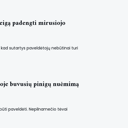
eigą padengti mirusiojo
a, kad sutartys paveldėtojų nebūtinai turi
toje buvusių pinigų nuėmimą
 būti paveldėti. Nepilnamečio tėvai