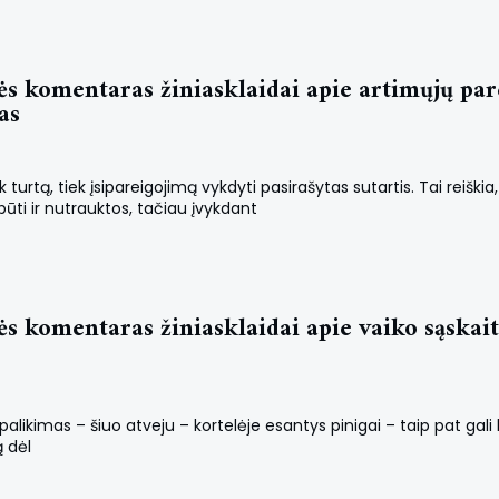
s komentaras žiniasklaidai apie artimųjų par
as
turtą, tiek įsipareigojimą vykdyti pasirašytas sutartis. Tai reiški
būti ir nutrauktos, tačiau įvykdant
s komentaras žiniasklaidai apie vaiko sąskai
palikimas – šiuo atveju – kortelėje esantys pinigai – taip pat gali
ą dėl