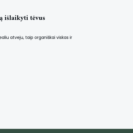
 išlaikyti tėvus
aliu atveju, taip organiškai viskas ir