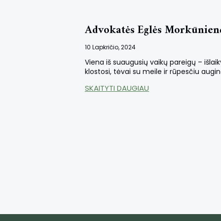
Advokatės Eglės Morkūnienės 
10 Lapkričio, 2024
Viena iš suaugusių vaikų pareigų – išlaiky
klostosi, tėvai su meile ir rūpesčiu augi
SKAITYTI DAUGIAU