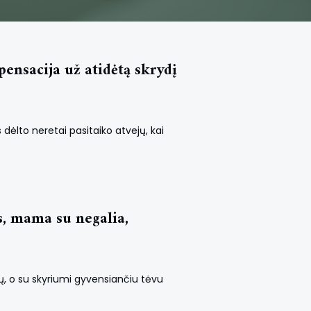
ensacija už atidėtą skrydį
 dėlto neretai pasitaiko atvejų, kai
s, mama su negalia,
ų, o su skyriumi gyvensiančiu tėvu