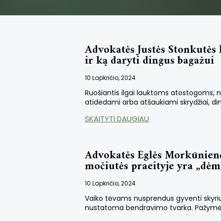
Advokatės Justės Stonkutės 
ir ką daryti dingus bagažui
10 Lapkričio, 2024
Ruošiantis ilgai lauktoms atostogoms, nes
atidedami arba atšaukiami skrydžiai, di
SKAITYTI DAUGIAU
Advokatės Eglės Morkūnienės
močiutės praeityje yra „dėm
10 Lapkričio, 2024
Vaiko tėvams nusprendus gyventi skyrium
nustatoma bendravimo tvarka. Pažymėtina