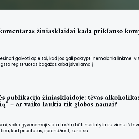
komentaras žiniasklaidai kada priklauso komp
inori galvoti apie tai, kad jos gali pakrypti nemalonia linkme. Vis
ngsta registruotas bagažas arba įsiveliama į
 publikacija žiniasklaidoje: tėvas alkoholika
ių” – ar vaiko laukia tik globos namai?
i, vaiko gyvenamoji vieta turėtų būti nustatyta su vienu iš tėv
, kad prioritetas, sprendžiant, kur ir su