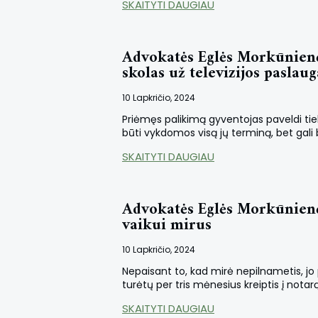
SKAITYTI DAUGIAU
Advokatės Eglės Morkūnienė
skolas už televizijos paslaug
10 Lapkričio, 2024
Priėmęs palikimą gyventojas paveldi tiek 
būti vykdomos visą jų terminą, bet gali 
SKAITYTI DAUGIAU
Advokatės Eglės Morkūnienė
vaikui mirus
10 Lapkričio, 2024
Nepaisant to, kad mirė nepilnametis, jo 
turėtų per tris mėnesius kreiptis į notar
SKAITYTI DAUGIAU