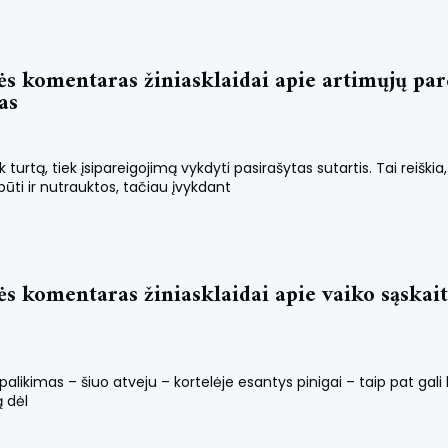
s komentaras žiniasklaidai apie artimųjų par
as
turtą, tiek įsipareigojimą vykdyti pasirašytas sutartis. Tai reiški
būti ir nutrauktos, tačiau įvykdant
s komentaras žiniasklaidai apie vaiko sąskai
palikimas – šiuo atveju – kortelėje esantys pinigai – taip pat gali
ą dėl