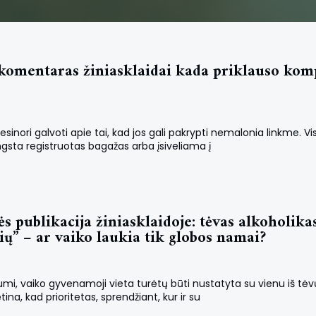
komentaras žiniasklaidai kada priklauso komp
inori galvoti apie tai, kad jos gali pakrypti nemalonia linkme. Vis
ngsta registruotas bagažas arba įsiveliama į
 publikacija žiniasklaidoje: tėvas alkoholika
ių” – ar vaiko laukia tik globos namai?
i, vaiko gyvenamoji vieta turėtų būti nustatyta su vienu iš tėv
, kad prioritetas, sprendžiant, kur ir su