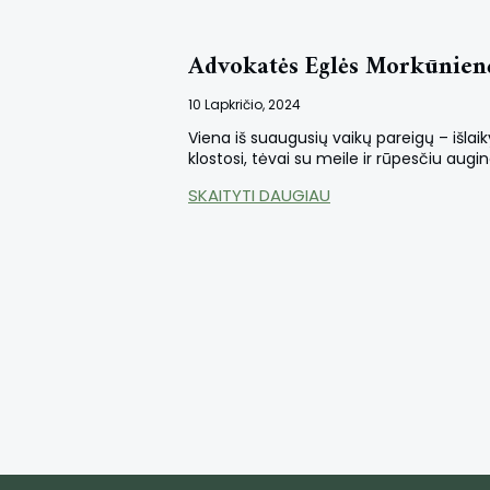
Advokatės Eglės Morkūnienės 
10 Lapkričio, 2024
Viena iš suaugusių vaikų pareigų – išlaiky
klostosi, tėvai su meile ir rūpesčiu augi
SKAITYTI DAUGIAU