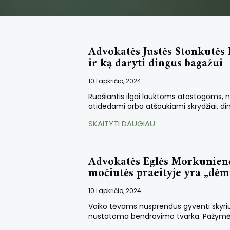
Advokatės Justės Stonkutės 
ir ką daryti dingus bagažui
10 Lapkričio, 2024
Ruošiantis ilgai lauktoms atostogoms, nes
atidedami arba atšaukiami skrydžiai, di
SKAITYTI DAUGIAU
Advokatės Eglės Morkūnienės
močiutės praeityje yra „dėm
10 Lapkričio, 2024
Vaiko tėvams nusprendus gyventi skyrium
nustatoma bendravimo tvarka. Pažymėtina