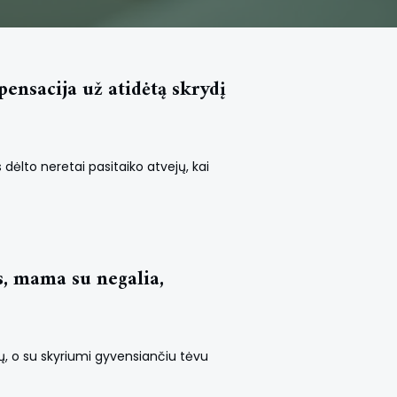
ensacija už atidėtą skrydį
 dėlto neretai pasitaiko atvejų, kai
s, mama su negalia,
ų, o su skyriumi gyvensiančiu tėvu