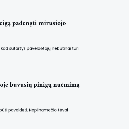
eigą padengti mirusiojo
a, kad sutartys paveldėtojų nebūtinai turi
toje buvusių pinigų nuėmimą
 būti paveldėti. Nepilnamečio tėvai