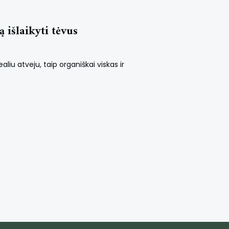
 išlaikyti tėvus
aliu atveju, taip organiškai viskas ir