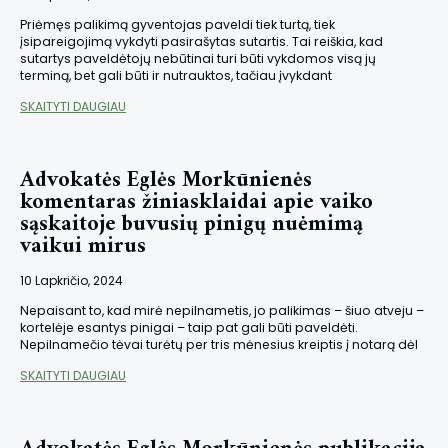
Priėmęs palikimą gyventojas paveldi tiek turtą, tiek
įsipareigojimą vykdyti pasirašytas sutartis. Tai reiškia, kad
sutartys paveldėtojų nebūtinai turi būti vykdomos visą jų
terminą, bet gali būti ir nutrauktos, tačiau įvykdant
SKAITYTI DAUGIAU
Advokatės Eglės Morkūnienės
komentaras žiniasklaidai apie vaiko
sąskaitoje buvusių pinigų nuėmimą
vaikui mirus
10 Lapkričio, 2024
Nepaisant to, kad mirė nepilnametis, jo palikimas – šiuo atveju –
kortelėje esantys pinigai – taip pat gali būti paveldėti.
Nepilnamečio tėvai turėtų per tris mėnesius kreiptis į notarą dėl
SKAITYTI DAUGIAU