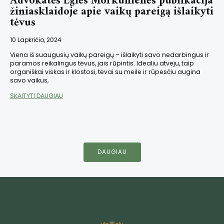
Advokatės Eglės Morkūnienės publikacija
žiniasklaidoje apie vaikų pareigą išlaikyti
tėvus
10 Lapkričio, 2024
Viena iš suaugusių vaikų pareigų – išlaikyti savo nedarbingus ir
paramos reikalingus tėvus, jais rūpintis. Idealiu atveju, taip
organiškai viskas ir klostosi, tėvai su meile ir rūpesčiu augina
savo vaikus,
SKAITYTI DAUGIAU
DAUGIAU