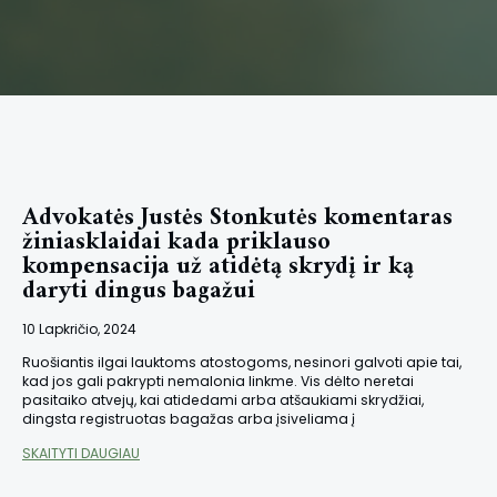
Advokatės Justės Stonkutės komentaras
žiniasklaidai kada priklauso
kompensacija už atidėtą skrydį ir ką
daryti dingus bagažui
10 Lapkričio, 2024
Ruošiantis ilgai lauktoms atostogoms, nesinori galvoti apie tai,
kad jos gali pakrypti nemalonia linkme. Vis dėlto neretai
pasitaiko atvejų, kai atidedami arba atšaukiami skrydžiai,
dingsta registruotas bagažas arba įsiveliama į
SKAITYTI DAUGIAU