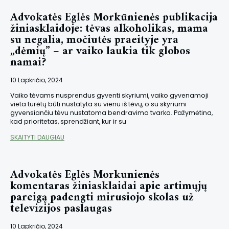
Advokatės Eglės Morkūnienės publikacija
žiniasklaidoje: tėvas alkoholikas, mama
su negalia, močiutės praeityje yra
„dėmių” – ar vaiko laukia tik globos
namai?
10 Lapkričio, 2024
Vaiko tėvams nusprendus gyventi skyriumi, vaiko gyvenamoji
vieta turėtų būti nustatyta su vienu iš tėvų, o su skyriumi
gyvensiančiu tėvu nustatoma bendravimo tvarka. Pažymėtina,
kad prioritetas, sprendžiant, kur ir su
SKAITYTI DAUGIAU
Advokatės Eglės Morkūnienės
komentaras žiniasklaidai apie artimųjų
pareigą padengti mirusiojo skolas už
televizijos paslaugas
10 Lapkričio, 2024