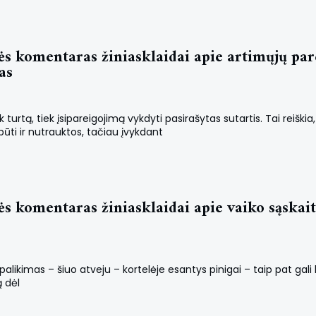
s komentaras žiniasklaidai apie artimųjų par
as
turtą, tiek įsipareigojimą vykdyti pasirašytas sutartis. Tai reiški
būti ir nutrauktos, tačiau įvykdant
s komentaras žiniasklaidai apie vaiko sąskai
palikimas – šiuo atveju – kortelėje esantys pinigai – taip pat gali
ą dėl