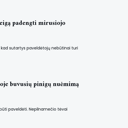
eigą padengti mirusiojo
a, kad sutartys paveldėtojų nebūtinai turi
toje buvusių pinigų nuėmimą
 būti paveldėti. Nepilnamečio tėvai