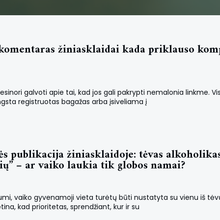
komentaras žiniasklaidai kada priklauso komp
inori galvoti apie tai, kad jos gali pakrypti nemalonia linkme. Vis
ngsta registruotas bagažas arba įsiveliama į
 publikacija žiniasklaidoje: tėvas alkoholika
ių” – ar vaiko laukia tik globos namai?
i, vaiko gyvenamoji vieta turėtų būti nustatyta su vienu iš tėv
, kad prioritetas, sprendžiant, kur ir su