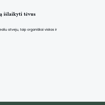
 išlaikyti tėvus
aliu atveju, taip organiškai viskas ir