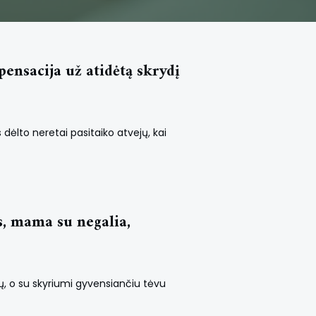
ensacija už atidėtą skrydį
 dėlto neretai pasitaiko atvejų, kai
s, mama su negalia,
ų, o su skyriumi gyvensiančiu tėvu