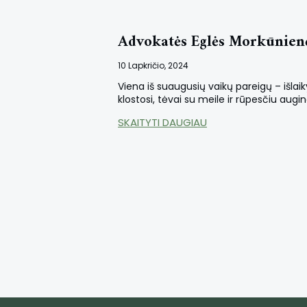
Advokatės Eglės Morkūnienės 
10 Lapkričio, 2024
Viena iš suaugusių vaikų pareigų – išlaiky
klostosi, tėvai su meile ir rūpesčiu augi
SKAITYTI DAUGIAU