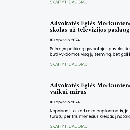
SKAITYTI DAUGIAU
Advokatės Eglės Morkūnienė
skolas už televizijos paslaug
10 Lapkričio, 2024
Priėmęs palikimą gyventojas paveldi tiek 
būti vykdomos visą jų terminą, bet gali 
SKAITYTI DAUGIAU
Advokatės Eglės Morkūnienė
vaikui mirus
10 Lapkričio, 2024
Nepaisant to, kad mirė nepilnametis, jo 
turėtų per tris mėnesius kreiptis į notar
SKAITYTI DAUGIAU