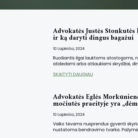
Advokatės Justės Stonkutės 
ir ką daryti dingus bagažui
10 Lapkričio, 2024
Ruošiantis ilgai lauktoms atostogoms, nes
atidedami arba atšaukiami skrydžiai, di
SKAITYTI DAUGIAU
Advokatės Eglės Morkūnienės
močiutės praeityje yra „dėm
10 Lapkričio, 2024
Vaiko tėvams nusprendus gyventi skyrium
nustatoma bendravimo tvarka. Pažymėtina