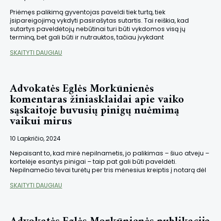
Priėmęs palikimą gyventojas paveldi tiek turtą, tiek
įsipareigojimą vykdyti pasirašytas sutartis. Tai reiškia, kad
sutartys paveldėtojų nebūtinai turi būti vykdomos visą jų
terminą, bet gali būti ir nutrauktos, tačiau įvykdant
SKAITYTI DAUGIAU
Advokatės Eglės Morkūnienės
komentaras žiniasklaidai apie vaiko
sąskaitoje buvusių pinigų nuėmimą
vaikui mirus
10 Lapkričio, 2024
Nepaisant to, kad mirė nepilnametis, jo palikimas – šiuo atveju –
kortelėje esantys pinigai – taip pat gali būti paveldėti.
Nepilnamečio tėvai turėtų per tris mėnesius kreiptis į notarą dėl
SKAITYTI DAUGIAU