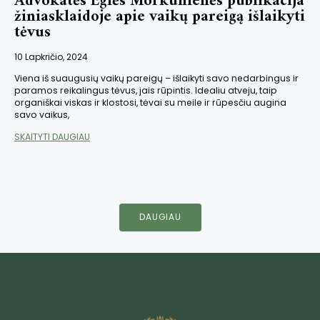
Advokatės Eglės Morkūnienės publikacija
žiniasklaidoje apie vaikų pareigą išlaikyti
tėvus
10 Lapkričio, 2024
Viena iš suaugusių vaikų pareigų – išlaikyti savo nedarbingus ir
paramos reikalingus tėvus, jais rūpintis. Idealiu atveju, taip
organiškai viskas ir klostosi, tėvai su meile ir rūpesčiu augina
savo vaikus,
SKAITYTI DAUGIAU
DAUGIAU