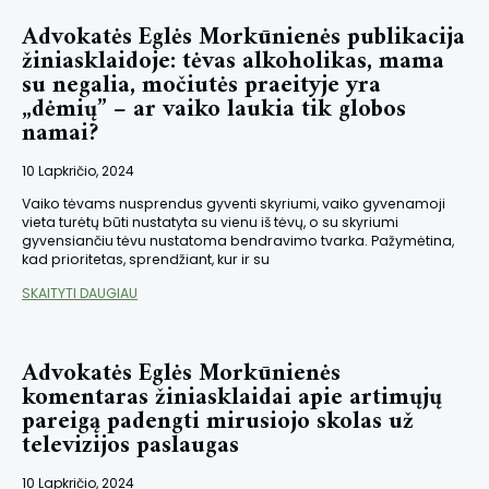
Advokatės Eglės Morkūnienės publikacija
žiniasklaidoje: tėvas alkoholikas, mama
su negalia, močiutės praeityje yra
„dėmių” – ar vaiko laukia tik globos
namai?
10 Lapkričio, 2024
Vaiko tėvams nusprendus gyventi skyriumi, vaiko gyvenamoji
vieta turėtų būti nustatyta su vienu iš tėvų, o su skyriumi
gyvensiančiu tėvu nustatoma bendravimo tvarka. Pažymėtina,
kad prioritetas, sprendžiant, kur ir su
SKAITYTI DAUGIAU
Advokatės Eglės Morkūnienės
komentaras žiniasklaidai apie artimųjų
pareigą padengti mirusiojo skolas už
televizijos paslaugas
10 Lapkričio, 2024