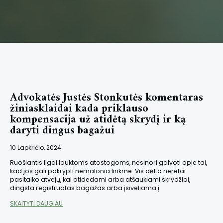
Advokatės Justės Stonkutės komentaras
žiniasklaidai kada priklauso
kompensacija už atidėtą skrydį ir ką
daryti dingus bagažui
10 Lapkričio, 2024
Ruošiantis ilgai lauktoms atostogoms, nesinori galvoti apie tai,
kad jos gali pakrypti nemalonia linkme. Vis dėlto neretai
pasitaiko atvejų, kai atidedami arba atšaukiami skrydžiai,
dingsta registruotas bagažas arba įsiveliama į
SKAITYTI DAUGIAU