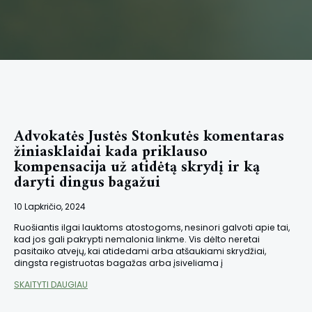
Advokatės Justės Stonkutės komentaras
žiniasklaidai kada priklauso
kompensacija už atidėtą skrydį ir ką
daryti dingus bagažui
10 Lapkričio, 2024
Ruošiantis ilgai lauktoms atostogoms, nesinori galvoti apie tai,
kad jos gali pakrypti nemalonia linkme. Vis dėlto neretai
pasitaiko atvejų, kai atidedami arba atšaukiami skrydžiai,
dingsta registruotas bagažas arba įsiveliama į
SKAITYTI DAUGIAU