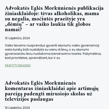
Advokatės Eglės Morkūnienės publikacija
žiniasklaidoje: tėvas alkoholikas, mama
su negalia, močiutės praeityje yra
„dėmių” – ar vaiko laukia tik globos
namai?
10 Lapkričio, 2024
Vaiko tėvams nusprendus gyventi skyriumi, vaiko gyvenamoji
vieta turėtų būti nustatyta su vienu iš tėvų, o su skyriumi
gyvensiančiu tėvu nustatoma bendravimo tvarka. Pažymėtina,
kad prioritetas, sprendžiant, kur ir su
SKAITYTI DAUGIAU
Advokatės Eglės Morkūnienės
komentaras žiniasklaidai apie artimųjų
pareigą padengti mirusiojo skolas už
televizijos paslaugas
10 Lapkričio, 2024