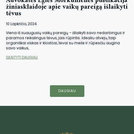
Advokatės Eglės Morkūnienės publikacija
žiniasklaidoje apie vaikų pareigą išlaikyti
tėvus
10 Lapkričio, 2024
Viena iš suaugusių vaikų pareigų – išlaikyti savo nedarbingus ir
paramos reikalingus tėvus, jais rūpintis. Idealiu atveju, taip
organiškai viskas ir klostosi, tėvai su meile ir rūpesčiu augina
savo vaikus,
SKAITYTI DAUGIAU
DAUGIAU