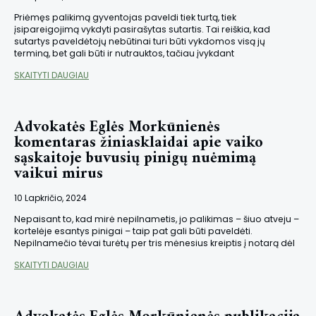
Priėmęs palikimą gyventojas paveldi tiek turtą, tiek
įsipareigojimą vykdyti pasirašytas sutartis. Tai reiškia, kad
sutartys paveldėtojų nebūtinai turi būti vykdomos visą jų
terminą, bet gali būti ir nutrauktos, tačiau įvykdant
SKAITYTI DAUGIAU
Advokatės Eglės Morkūnienės
komentaras žiniasklaidai apie vaiko
sąskaitoje buvusių pinigų nuėmimą
vaikui mirus
10 Lapkričio, 2024
Nepaisant to, kad mirė nepilnametis, jo palikimas – šiuo atveju –
kortelėje esantys pinigai – taip pat gali būti paveldėti.
Nepilnamečio tėvai turėtų per tris mėnesius kreiptis į notarą dėl
SKAITYTI DAUGIAU