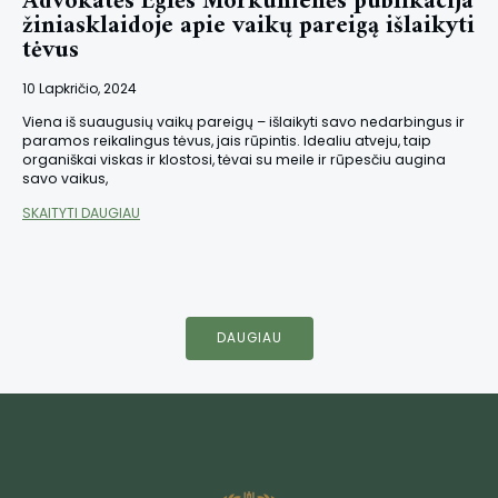
Advokatės Eglės Morkūnienės publikacija
žiniasklaidoje apie vaikų pareigą išlaikyti
tėvus
10 Lapkričio, 2024
Viena iš suaugusių vaikų pareigų – išlaikyti savo nedarbingus ir
paramos reikalingus tėvus, jais rūpintis. Idealiu atveju, taip
organiškai viskas ir klostosi, tėvai su meile ir rūpesčiu augina
savo vaikus,
SKAITYTI DAUGIAU
DAUGIAU