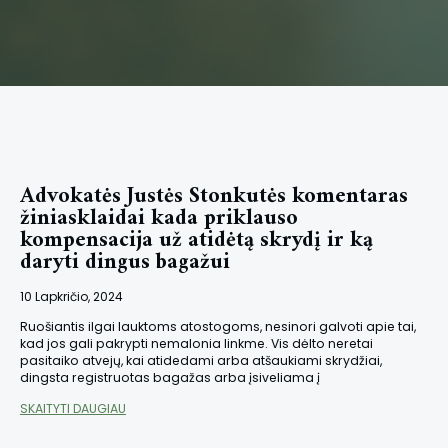
Advokatės Justės Stonkutės komentaras
žiniasklaidai kada priklauso
kompensacija už atidėtą skrydį ir ką
daryti dingus bagažui
10 Lapkričio, 2024
Ruošiantis ilgai lauktoms atostogoms, nesinori galvoti apie tai,
kad jos gali pakrypti nemalonia linkme. Vis dėlto neretai
pasitaiko atvejų, kai atidedami arba atšaukiami skrydžiai,
dingsta registruotas bagažas arba įsiveliama į
SKAITYTI DAUGIAU