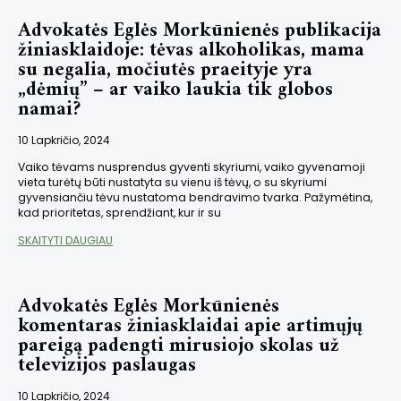
Advokatės Eglės Morkūnienės publikacija
žiniasklaidoje: tėvas alkoholikas, mama
su negalia, močiutės praeityje yra
„dėmių” – ar vaiko laukia tik globos
namai?
10 Lapkričio, 2024
Vaiko tėvams nusprendus gyventi skyriumi, vaiko gyvenamoji
vieta turėtų būti nustatyta su vienu iš tėvų, o su skyriumi
gyvensiančiu tėvu nustatoma bendravimo tvarka. Pažymėtina,
kad prioritetas, sprendžiant, kur ir su
SKAITYTI DAUGIAU
Advokatės Eglės Morkūnienės
komentaras žiniasklaidai apie artimųjų
pareigą padengti mirusiojo skolas už
televizijos paslaugas
10 Lapkričio, 2024