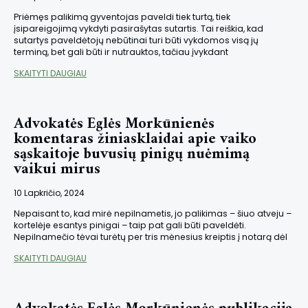
Priėmęs palikimą gyventojas paveldi tiek turtą, tiek
įsipareigojimą vykdyti pasirašytas sutartis. Tai reiškia, kad
sutartys paveldėtojų nebūtinai turi būti vykdomos visą jų
terminą, bet gali būti ir nutrauktos, tačiau įvykdant
SKAITYTI DAUGIAU
Advokatės Eglės Morkūnienės
komentaras žiniasklaidai apie vaiko
sąskaitoje buvusių pinigų nuėmimą
vaikui mirus
10 Lapkričio, 2024
Nepaisant to, kad mirė nepilnametis, jo palikimas – šiuo atveju –
kortelėje esantys pinigai – taip pat gali būti paveldėti.
Nepilnamečio tėvai turėtų per tris mėnesius kreiptis į notarą dėl
SKAITYTI DAUGIAU