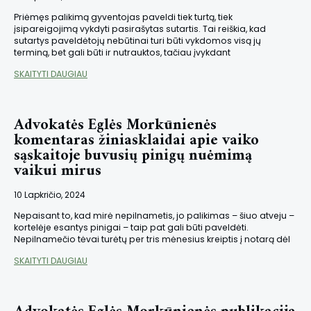
Priėmęs palikimą gyventojas paveldi tiek turtą, tiek
įsipareigojimą vykdyti pasirašytas sutartis. Tai reiškia, kad
sutartys paveldėtojų nebūtinai turi būti vykdomos visą jų
terminą, bet gali būti ir nutrauktos, tačiau įvykdant
SKAITYTI DAUGIAU
Advokatės Eglės Morkūnienės
komentaras žiniasklaidai apie vaiko
sąskaitoje buvusių pinigų nuėmimą
vaikui mirus
10 Lapkričio, 2024
Nepaisant to, kad mirė nepilnametis, jo palikimas – šiuo atveju –
kortelėje esantys pinigai – taip pat gali būti paveldėti.
Nepilnamečio tėvai turėtų per tris mėnesius kreiptis į notarą dėl
SKAITYTI DAUGIAU