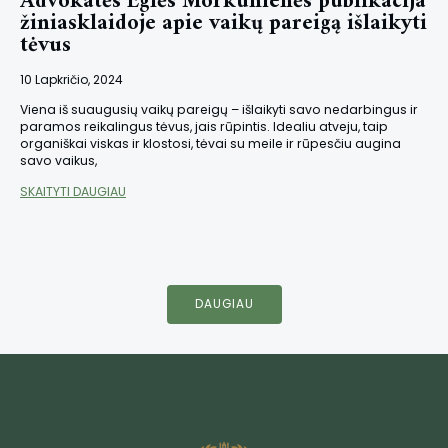
Advokatės Eglės Morkūnienės publikacija
žiniasklaidoje apie vaikų pareigą išlaikyti
tėvus
10 Lapkričio, 2024
Viena iš suaugusių vaikų pareigų – išlaikyti savo nedarbingus ir
paramos reikalingus tėvus, jais rūpintis. Idealiu atveju, taip
organiškai viskas ir klostosi, tėvai su meile ir rūpesčiu augina
savo vaikus,
SKAITYTI DAUGIAU
DAUGIAU