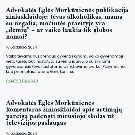
Advokatės Eglės Morkūnienės publikacija
žiniasklaidoje: tėvas alkoholikas, mama
su negalia, močiutės praeityje yra
„dėmių” – ar vaiko laukia tik globos
namai?
10 Lapkričio, 2024
Vaiko tėvams nusprendus gyventi skyriumi, vaiko gyvenamoji
vieta turėtų būti nustatyta su vienu iš tėvų, o su skyriumi
gyvensiančiu tėvu nustatoma bendravimo tvarka. Pažymėtina,
kad prioritetas, sprendžiant, kur ir su
SKAITYTI DAUGIAU
Advokatės Eglės Morkūnienės
komentaras žiniasklaidai apie artimųjų
pareigą padengti mirusiojo skolas už
televizijos paslaugas
10 Lapkričio, 2024