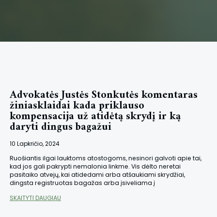
Advokatės Justės Stonkutės komentaras
žiniasklaidai kada priklauso
kompensacija už atidėtą skrydį ir ką
daryti dingus bagažui
10 Lapkričio, 2024
Ruošiantis ilgai lauktoms atostogoms, nesinori galvoti apie tai,
kad jos gali pakrypti nemalonia linkme. Vis dėlto neretai
pasitaiko atvejų, kai atidedami arba atšaukiami skrydžiai,
dingsta registruotas bagažas arba įsiveliama į
SKAITYTI DAUGIAU