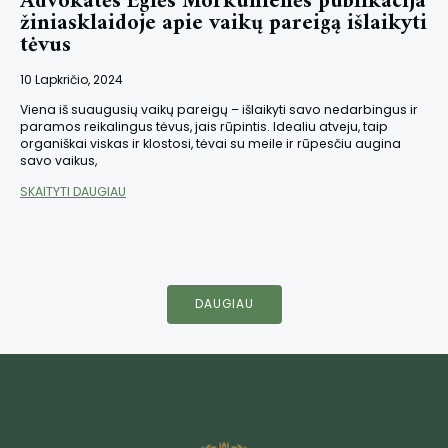
Advokatės Eglės Morkūnienės publikacija
žiniasklaidoje apie vaikų pareigą išlaikyti
tėvus
10 Lapkričio, 2024
Viena iš suaugusių vaikų pareigų – išlaikyti savo nedarbingus ir
paramos reikalingus tėvus, jais rūpintis. Idealiu atveju, taip
organiškai viskas ir klostosi, tėvai su meile ir rūpesčiu augina
savo vaikus,
SKAITYTI DAUGIAU
DAUGIAU