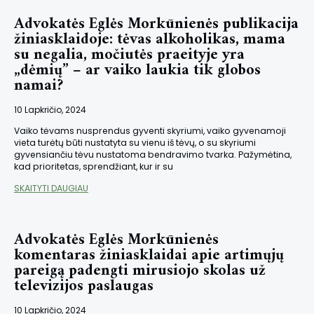
Advokatės Eglės Morkūnienės publikacija
žiniasklaidoje: tėvas alkoholikas, mama
su negalia, močiutės praeityje yra
„dėmių” – ar vaiko laukia tik globos
namai?
10 Lapkričio, 2024
Vaiko tėvams nusprendus gyventi skyriumi, vaiko gyvenamoji
vieta turėtų būti nustatyta su vienu iš tėvų, o su skyriumi
gyvensiančiu tėvu nustatoma bendravimo tvarka. Pažymėtina,
kad prioritetas, sprendžiant, kur ir su
SKAITYTI DAUGIAU
Advokatės Eglės Morkūnienės
komentaras žiniasklaidai apie artimųjų
pareigą padengti mirusiojo skolas už
televizijos paslaugas
10 Lapkričio, 2024