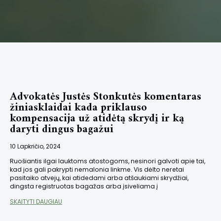
Advokatės Justės Stonkutės komentaras
žiniasklaidai kada priklauso
kompensacija už atidėtą skrydį ir ką
daryti dingus bagažui
10 Lapkričio, 2024
Ruošiantis ilgai lauktoms atostogoms, nesinori galvoti apie tai,
kad jos gali pakrypti nemalonia linkme. Vis dėlto neretai
pasitaiko atvejų, kai atidedami arba atšaukiami skrydžiai,
dingsta registruotas bagažas arba įsiveliama į
SKAITYTI DAUGIAU