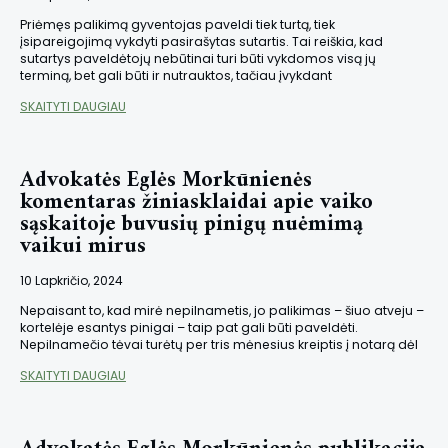
Priėmęs palikimą gyventojas paveldi tiek turtą, tiek
įsipareigojimą vykdyti pasirašytas sutartis. Tai reiškia, kad
sutartys paveldėtojų nebūtinai turi būti vykdomos visą jų
terminą, bet gali būti ir nutrauktos, tačiau įvykdant
SKAITYTI DAUGIAU
Advokatės Eglės Morkūnienės
komentaras žiniasklaidai apie vaiko
sąskaitoje buvusių pinigų nuėmimą
vaikui mirus
10 Lapkričio, 2024
Nepaisant to, kad mirė nepilnametis, jo palikimas – šiuo atveju –
kortelėje esantys pinigai – taip pat gali būti paveldėti.
Nepilnamečio tėvai turėtų per tris mėnesius kreiptis į notarą dėl
SKAITYTI DAUGIAU