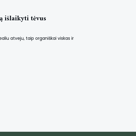
 išlaikyti tėvus
aliu atveju, taip organiškai viskas ir