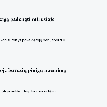
eigą padengti mirusiojo
a, kad sutartys paveldėtojų nebūtinai turi
toje buvusių pinigų nuėmimą
 būti paveldėti. Nepilnamečio tėvai