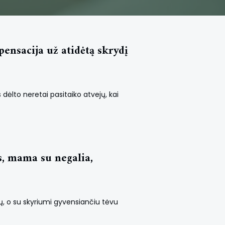
ensacija už atidėtą skrydį
 dėlto neretai pasitaiko atvejų, kai
s, mama su negalia,
ų, o su skyriumi gyvensiančiu tėvu