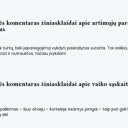
s komentaras žiniasklaidai apie artimųjų par
as
turtą, tiek įsipareigojimą vykdyti pasirašytas sutartis. Tai reiški
būti ir nutrauktos, tačiau įvykdant
s komentaras žiniasklaidai apie vaiko sąskai
palikimas – šiuo atveju – kortelėje esantys pinigai – taip pat gali
ą dėl