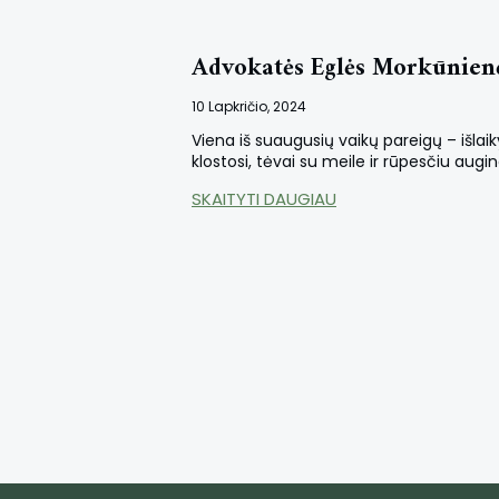
Advokatės Eglės Morkūnienės 
10 Lapkričio, 2024
Viena iš suaugusių vaikų pareigų – išlaiky
klostosi, tėvai su meile ir rūpesčiu augi
SKAITYTI DAUGIAU