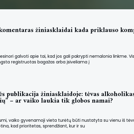
komentaras žiniasklaidai kada priklauso komp
inori galvoti apie tai, kad jos gali pakrypti nemalonia linkme. Vis
ngsta registruotas bagažas arba įsiveliama į
 publikacija žiniasklaidoje: tėvas alkoholika
ių” – ar vaiko laukia tik globos namai?
i, vaiko gyvenamoji vieta turėtų būti nustatyta su vienu iš tėv
, kad prioritetas, sprendžiant, kur ir su