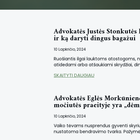
Advokatės Justės Stonkutės 
ir ką daryti dingus bagažui
10 Lapkričio, 2024
Ruošiantis ilgai lauktoms atostogoms, nes
atidedami arba atšaukiami skrydžiai, di
SKAITYTI DAUGIAU
Advokatės Eglės Morkūnienės
močiutės praeityje yra „dėm
10 Lapkričio, 2024
Vaiko tėvams nusprendus gyventi skyrium
nustatoma bendravimo tvarka. Pažymėtina