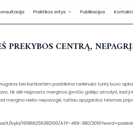
onsultacija
Praktikos sritys
Publikacijos
Kontakta
EŠ PREKYBOS CENTRĄ, NEPAGRĮ
ž nugaros bei kartkartėm pasitikrina rankinuko turinį buvo apk
vo, tik dėl neįprasto merginos įpročio galėjo atrodyti, kad ji
, kad mergina nieko nepavogė, tačiau apygardos teismas pripaž
mai.lt/byla/161866256382100/ATP-469-380/2016?word=pas