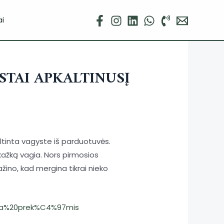
i
STAI APKALTINUSĮ
altinta vagyste iš parduotuvės.
 kažką vagia. Nors pirmosios
ino, kad mergina tikrai nieko
kola%20prek%C4%97mis