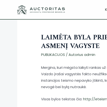
K
LAIMĖTA BYLA PRI
ASMENĮ VAGYSTE
PUBLIKACIJOS
/ Autorius
admin
Mergina, kuri mėgsta laikyti rankas u
Vaizdo įrašai vagystės fakto neužfiksa
instancijos teismo nepavyko įtikinti
nevogė bei bylą nutraukė.
Visas bylos tekstas čia:
http://eteis